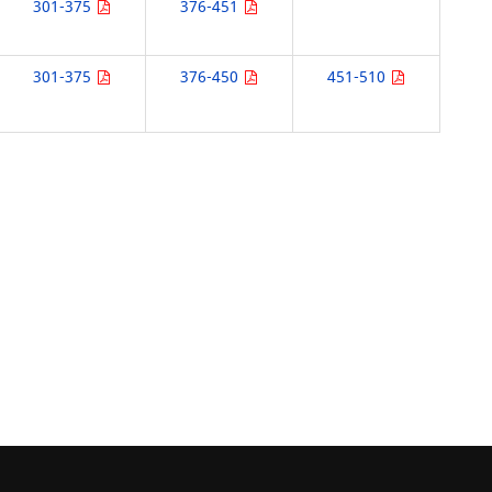
301-375
376-451
301-375
376-450
451-510