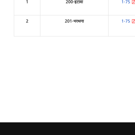
1
200-इटावा
1-75
2
201-भरथना
1-75